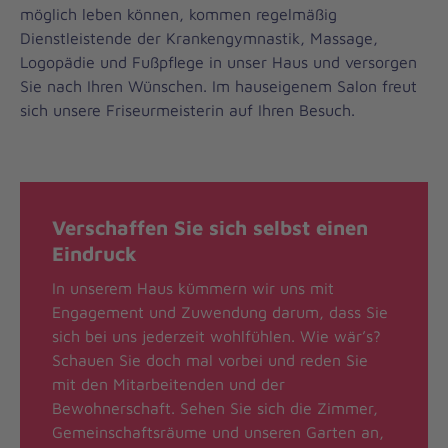
möglich leben können, kommen regelmäßig
Dienstleistende der Krankengymnastik, Massage,
Logopädie und Fußpflege in unser Haus und versorgen
Sie nach Ihren Wünschen. Im hauseigenem Salon freut
sich unsere Friseurmeisterin auf Ihren Besuch.
Verschaffen Sie sich selbst einen
Eindruck
In unserem Haus kümmern wir uns mit
Engagement und Zuwendung darum, dass Sie
sich bei uns jederzeit wohlfühlen. Wie wär’s?
Schauen Sie doch mal vorbei und reden Sie
mit den Mitarbeitenden und der
Bewohnerschaft. Sehen Sie sich die Zimmer,
Gemeinschaftsräume und unseren Garten an,