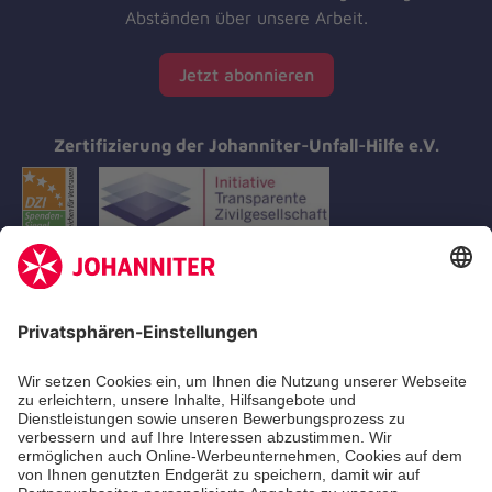
Abständen über unsere Arbeit.
Jetzt abonnieren
Zertifizierung der Johanniter-Unfall-Hilfe e.V.
Aus- & Fortbildungen
Erste-Hilfe-Kurse
Jobs & Ehrenamt
Freiwilligendienst