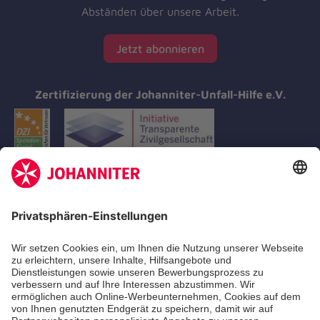
Abständen über unsere Arbeit.
Jetzt abonnieren
Zertifizierung der Johanniter-Unfall-Hilfe e.V.
Aus- & Fortbildungen
Erste-Hilfe-Kurse
Jobs & Ehrenamt
Freiwilligendienst