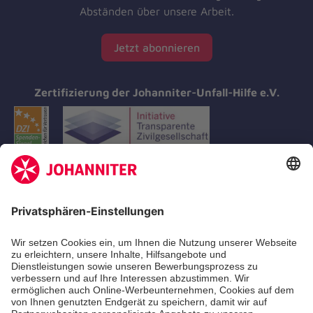
Abständen über unsere Arbeit.
Jetzt abonnieren
Zertifizierung der Johanniter-Unfall-Hilfe e.V.
Aus- & Fortbildungen
Erste-Hilfe-Kurse
Jobs & Ehrenamt
Freiwilligendienst