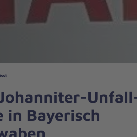
ässt
Johanniter-Unfall
e in Bayerisch
waben