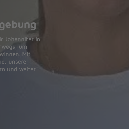
mgebung
r Johanniter in
rwegs, um
winnen. Mit
ie, unsere
ern und weiter