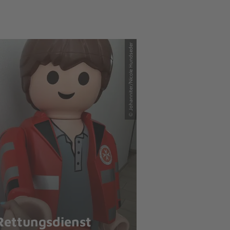
© Johanniter/Nicole Hundseder
Rettungsdienst