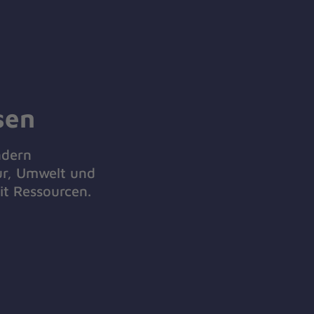
sen
ndern
ur, Umwelt und
t Ressourcen.