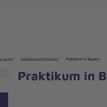
Mitgestalten in den Kindereinrichtungen der Johanniter in Bayern
#TeamRettungsdienst bei den Johan
 & Lernen
Ausbildung & Praktikum
Praktikum in Bayern
Praktikum in 