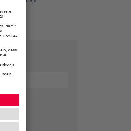
truf oder Pflege.
n!