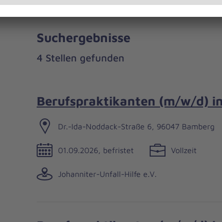
Suchergebnisse
4 Stellen gefunden
Berufspraktikanten (m/w/d) i
Dr.-Ida-Noddack-Straße 6, 96047 Bamberg
01.09.2026, befristet
Vollzeit
Johanniter-Unfall-Hilfe e.V.