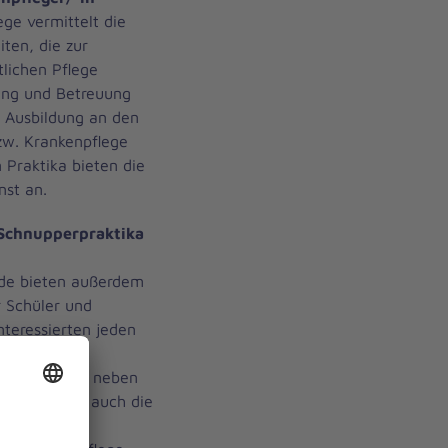
ege vermittelt die
iten, die zur
lichen Pflege
tung und Betreuung
e Ausbildung an den
zw. Krankenpflege
 Praktika bieten die
nst an.
 Schnupperpraktika
nde bieten außerdem
r Schüler und
nteressierten jeden
 unseren
. Dazu zählen neben
nprogrammen auch die
gebiete wie