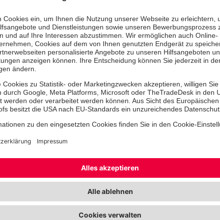
Rettungsdienst, Menüservice, Hausno
Interessiert? Dann unbedingt melde
Stellenangebote filtern
Alle Stellen durchsuchen
Die Angebotsliste filtern
Stellen durchsuchen