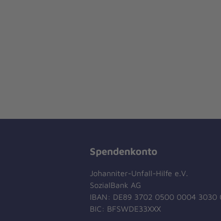
Spendenkonto
Johanniter-Unfall-Hilfe e.V.
SozialBank AG
IBAN: DE89 3702 0500 0004 3030 
BIC: BFSWDE33XXX