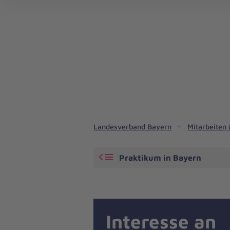
Regionalverband Bayerisch Schwaben
Arbeiten bei den Johannitern in Bayern
Landesverband Bayern
Mitarbeiten
Praktikum in Bayern
Interesse an