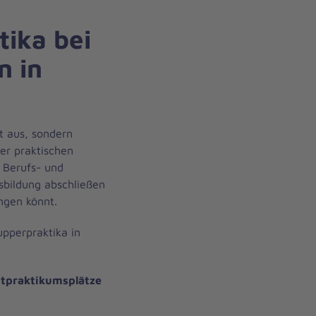
ika bei
n in
st aus, sondern
er praktischen
 Berufs- und
usbildung abschließen
angen könnt.
pperpraktika in
htpraktikumsplätze