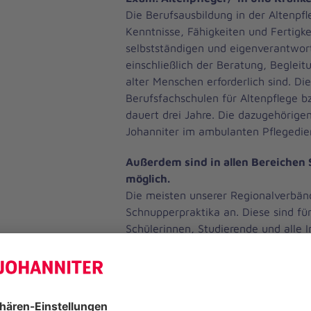
Die Berufsausbildung in der Altenpfl
Kenntnisse, Fähigkeiten und Fertigke
selbstständigen und eigenverantwort
einschließlich der Beratung, Beglei
alter Menschen erforderlich sind. Di
Berufsfachschulen für Altenpflege b
dauert drei Jahre. Die dazugehörigen
Johanniter im ambulanten Pflegedie
Außerdem sind in allen Bereichen
möglich.
Die meisten unserer Regionalverbä
Schnupperpraktika an. Diese sind fü
Schülerinnen, Studierende und alle I
Alters geeignet und können in allen
Arbeitsbereichen absolviert werden
den Kindertagesstätten oder Ferie
Verwaltung der verschiedenen Sach