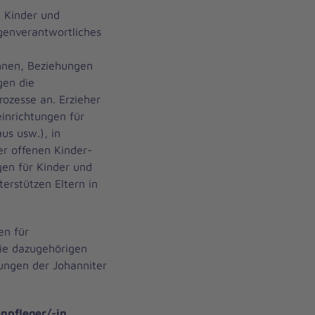
n Kinder und
genverantwortliches
ihnen, Beziehungen
gen die
rozesse an. Erzieher
einrichtungen für
us usw.), in
er offenen Kinder-
gen für Kinder und
erstützen Eltern in
en für
Die dazugehörigen
tungen der Johanniter
npfleger/-in