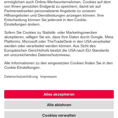
Jobs & Ehrenamt
Freiwilligendienst
Spendenprojekte
Johanniter-Jugend
Einrichtungen
Dienstleistungen
Facebook
Instagram
Youtube
TikTok
Xing
LinkedIn
Cookie-Einstellungen
Datenschutz
Barrierefreiheit
Impressum
Kontakt
Widerruf