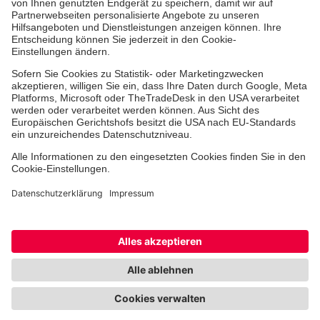
Freiwilligendienst
Johanniter-Jugend
Spendenprojekte
Kindertagesstätten
Einrichtungen
Dienstleistungen
Facebook
Instagram
Youtube
TikTok
Xing
LinkedIn
Cookie-Einstellungen
Datenschutz
Barrierefreiheit
Impressum
Kontakt
Widerruf