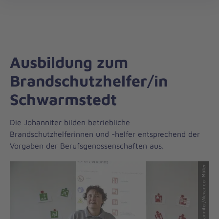
Regionalverband
öff
Niedersachsen
Mitte
Ausbildung zum
Brandschutzhelfer/in
Schwarmstedt
Die Johanniter bilden betriebliche
Brandschutzhelferinnen und -helfer entsprechend der
Vorgaben der Berufsgenossenschaften aus.
© Johanniter/Alexander Müller