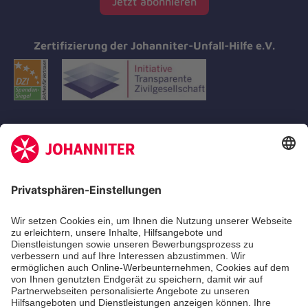
Jetzt abonnieren
Zertifizierung der Johanniter-Unfall-Hilfe e.V.
Aus- & Fortbildungen
Erste-Hilfe-Kurse
Jobs
Ehrenamt
Freiwilligendienst