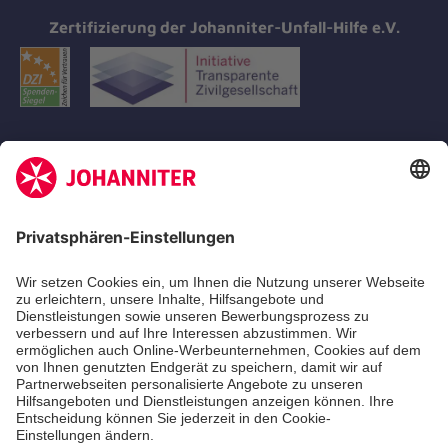
Zertifizierung der Johanniter-Unfall-Hilfe e.V.
Aus- & Fortbildungen
Erste-Hilfe-Kurse
Jobs
Ehrenamt
Freiwilligendienst
Johanniter-Jugend