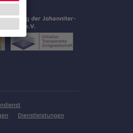
tifizierung der Johanniter-
all-Hilfe e.V.
endienst
gen
Dienstleistungen