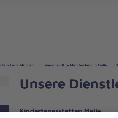
rte & Einrichtungen
Johanniter-Kita Märchenland in Melle
D
Unsere Dienstl
d in Melle
Kindertagesstätten Melle