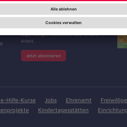
Jetzt abonnieren
Zer
Unf
Der Newsletter informiert Sie in
regelmäßigen Abständen über unsere
Arbeit.
18
Jetzt abonnieren
te-Hilfe-Kurse
Jobs
Ehrenamt
Freiwillig
enprojekte
Kindertagesstätten
Einrichtun