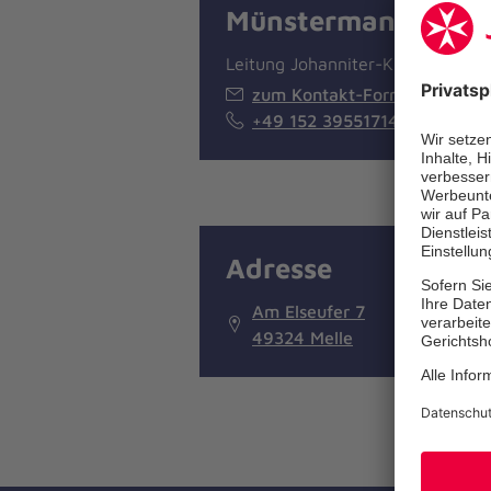
Münstermann
Leitung Johanniter-Kita
zum Kontakt-Formular
+49 152 39551714
Adresse
Am Elseufer 7
49324 Melle