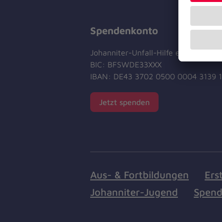
Spendenkonto
Johanniter-Unfall-Hilfe e.V.
BIC: BFSWDE33XXX
IBAN: DE43 3702 0500 0004 3139 
Jetzt spenden
Aus- & Fortbildungen
Ers
Johanniter-Jugend
Spend