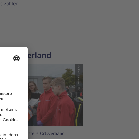
s zählen.
m Moormerland
© Stefan Greiber
.2025 | Dienststelle Ortsverband
merland