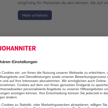
langfristig für Menschen da sein können, die auf un
Mehr erfahren
Aktuelle Nachrichten aus de
25.02.2026 | Dienststelle Ortsverband
07.10
Moormerland
Moor