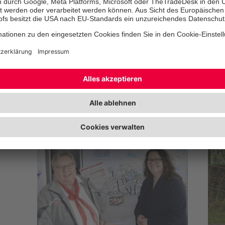
Johanniter
Ta
Moormerland ziehen
Na
Bilanz für 2025
Fo
Die Helfenden leisteten mehr als 1600
B-Ma
ehrenamtliche Stunden
Plat
Wese
Mehr erfahren
Mehr