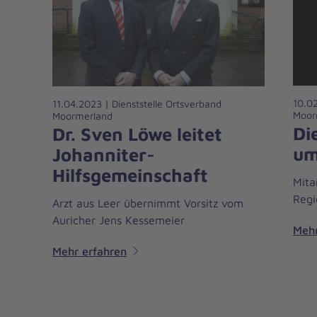
10.02
11.04.2023 | Dienststelle Ortsverband
Moor
Moormerland
Di
Dr. Sven Löwe leitet
um
Johanniter-
Hilfsgemeinschaft
Mita
Regi
Arzt aus Leer übernimmt Vorsitz vom
Auricher Jens Kessemeier
Mehr
Mehr erfahren