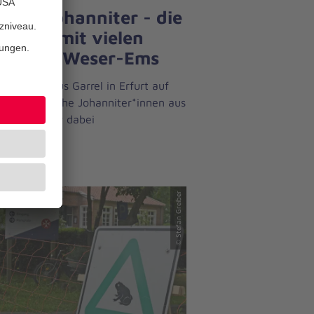
g der Johanniter - die
chlese mit vielen
tos aus Weser-Ems
nnschaft aus Garrel in Erfurt auf
z 4 - zahlreiche Johanniter*innen aus
r-Ems aktiv dabei
 erfahren
© Stefan Greiber