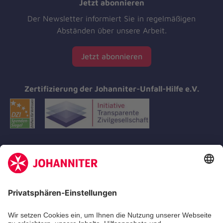
Jetzt abonnieren
Der Newsletter informiert Sie in regelmäßigen
Abständen über unsere Arbeit.
Jetzt abonnieren
Zertifizierung der Johanniter-Unfall-Hilfe e.V.
Aus- & Fortbildungen
Erste-Hilfe-Kurse
Jobs