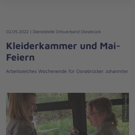
Regionalverband
öff
Weser-
Ems
02.05.2022 | Dienststelle Ortsverband Osnabrück
Kleiderkammer und Mai-
Feiern
Arbeitsreiches Wochenende für Osnabrücker Johanniter
© Peter Erpenbeck