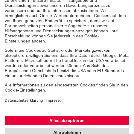
Ehrenamt
Freiwilligendienst
Johanniter-Jugend
Spendenprojekte
Kindertagesstätten
Einrichtungen
Dienstleistungen
Facebook
Instagram
Youtube
TikTok
Xing
LinkedIn
Cookie-Einstellungen
Datenschutz
Barrierefreiheit