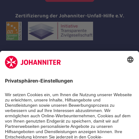
Zertifizierung der Johanniter-Unfall-Hilfe e.V.
Aus- & Fortbildungen
Erste-Hilfe-Kurse
Jobs
Ehrenamt
Freiwilligendienst
Johanniter-Jugend