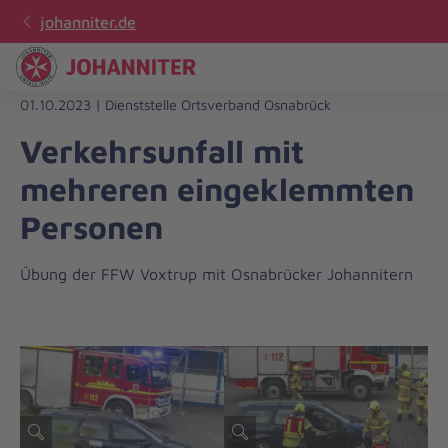
johanniter.de
Regionalverband
01.10.2023 | Dienststelle Ortsverband Osnabrück
Weser-
Ems
Verkehrsunfall mit
mehreren eingeklemmten
Personen
Übung der FFW Voxtrup mit Osnabrücker Johannitern