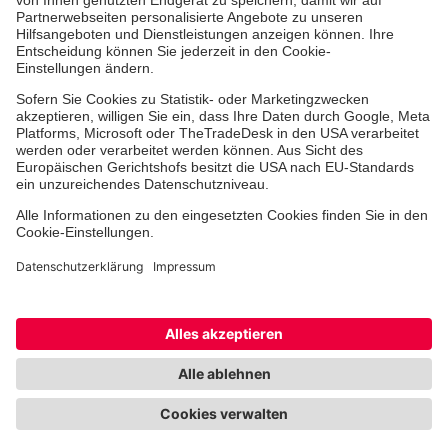
Jobs & Ehrenamt
Freiwilligendienst
Spendenprojekte
Johanniter-Jugend
Einrichtungen
Dienstleistungen
Facebook
Instagram
Youtube
TikTok
Xing
LinkedIn
Cookie-Einstellungen
Datenschutz
Barrierefreiheit
Impressum
Kontakt
Widerruf