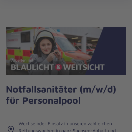
Regionalverband
öff
Sachsen-
Anhalt/Südost
Notfallsanitäter (m/w/d)
für Personalpool
Wechselnder Einsatz in unseren zahlreichen
Rettungswachen in ganz Sachsen-Anhalt und