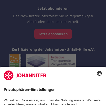
Jetzt abonnieren
Der Newsletter informiert Sie in regelmäßigen
Abständen über unsere Arbeit.
Jetzt abonnieren
Zertifizierung der Johanniter-Unfall-Hilfe e.V.
Aus- & Fortbildungen
Erste-Hilfe-Kurse