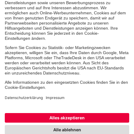
Jobs & Ehrenamt
Freiwilligendienst
Spendenprojekte
Johanniter-Jugend
Einrichtungen
Dienstleistungen
Facebook
Instagram
Youtube
TikTok
Xing
LinkedIn
Cookie-Einstellungen
Datenschutz
Barrierefreiheit
Impressum
Kontakt
Widerruf