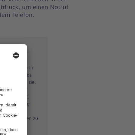
pfdruck, um einen Notruf
dem Telefon.
ungen
n und werden in
s Risiko eines
öht sich für sie.
senen Kinder
leichen Stadt
Arbeitsalltag
für ältere
tändiges Leben zu
tem ist ein
vier Wänden