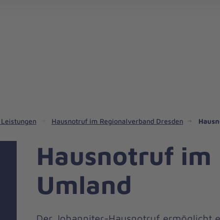
Jahresrückblick Regionalverband Dresden
Hausnotruf im Regionalverband Dresden
Katastrophenschutz Standort Dohna-Heidenau
 Leistungen
Hausnotruf im Regionalverband Dresden
Hausn
Hausnotruf im
Umland
Der Johanniter-Hausnotruf ermöglicht e