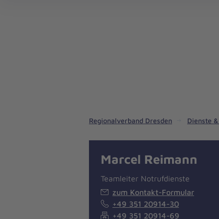
Interaktive Übersichtskarte Regionalverband Dresden
Alle Dienste & Leistungen im Regionalverband Dresden
Ambulanter Hospizdienst Osterzgebirge
Regionalverband Dresden
Dienste &
Marcel Reimann
Teamleiter Notrufdienste
zum Kontakt-Formular
+49 351 20914-30
+49 351 20914-69