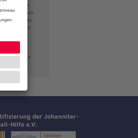
nopfdruck, um
dass lange nach
s. Ein kleines,
tragen um den
telt per
hnell das
ingungen
die Kosten für
tifizierung der Johanniter-
all-Hilfe e.V.