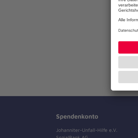
Spendenkonto
Johanniter-Unfall-Hilfe e.V.
SozialBank AG