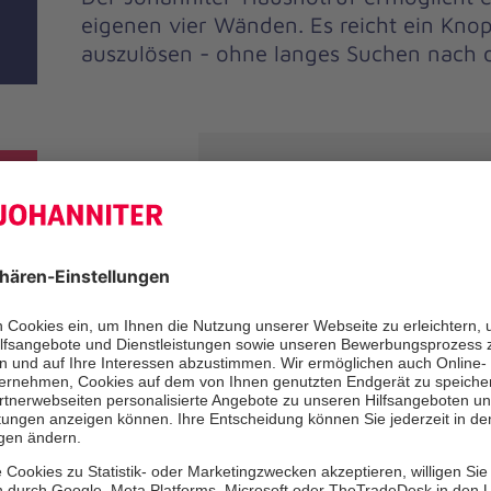
eigenen vier Wänden. Es reicht ein Kno
auszulösen - ohne langes Suchen nach 
Unsere Leist
Ältere Menschen leben oft allei
ihren Bewegungen unsicherer. Da
Sturzes oder Unfalls Zuhause erh
Insbesondere, wenn die erwach
oder Angehörigen nicht in der g
wohnen oder durch den eigenen 
schwer erreichbar sind, wird es 
Personen schwieriger, ein selbs
führen. Mit einem Hausnotrufsys
sicherer Alltag in den eigenen 