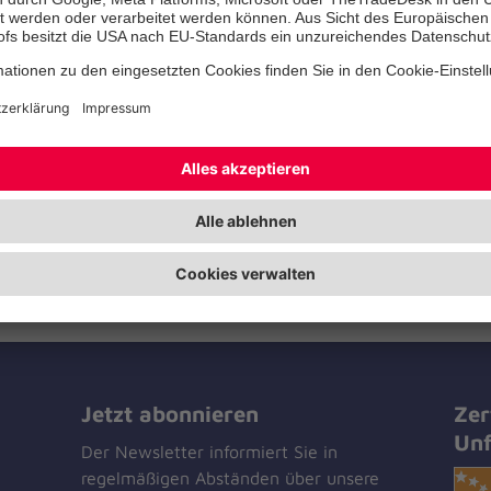
wieder möglich. Es reicht ein K
einen Notruf auszulösen, ohne 
dem Telefon gesucht werden mus
wasserdichtes Sendegerät - ge
Hals oder als Armband - übermit
Knopfdruck unkompliziert und sc
Notsignal. Sind bestimmte Bed
gegeben, trägt die Pflegekasse 
das Hausnotrufgerät.
Jetzt abonnieren
Zer
Unf
Der Newsletter informiert Sie in
regelmäßigen Abständen über unsere