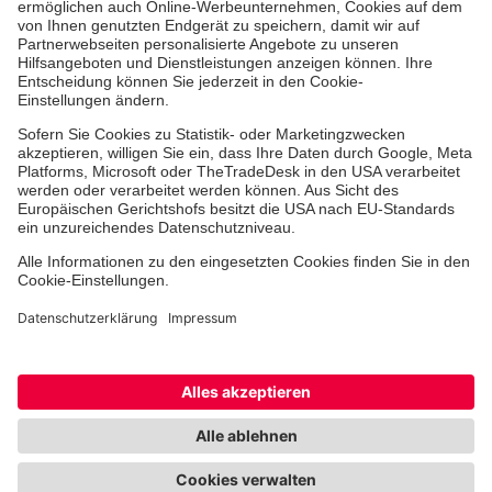
Jobs & Ehrenamt
Freiwilligendienst
Spendenprojekte
Johanniter-Jugend
Einrichtungen
Dienstleistungen
Facebook
Instagram
Youtube
TikTok
Xing
LinkedIn
Cookie-Einstellungen
Datenschutz
Barrierefreiheit
Impressum
Kontakt
Widerruf