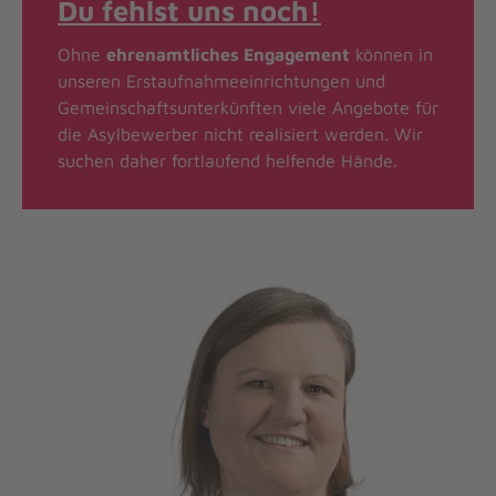
Du fehlst uns noch!
Ohne
ehrenamtliches Engagement
können in
unseren Erstaufnahmeeinrichtungen und
Gemeinschaftsunterkünften viele Angebote für
die Asylbewerber nicht realisiert werden. Wir
suchen daher fortlaufend helfende Hände.