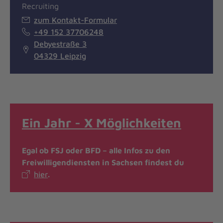
Recruiting
zum Kontakt-Formular
+49 152 37706248
Debyestraße 3
04329 Leipzig
Ein Jahr - X Möglichkeiten
Egal ob FSJ oder BFD – alle Infos zu den
Freiwilligendiensten in Sachsen findest du
hier
.