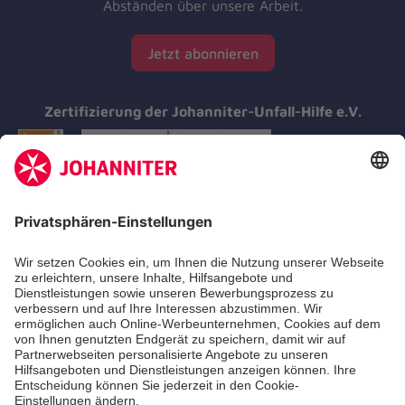
Abständen über unsere Arbeit.
Jetzt abonnieren
Zertifizierung der Johanniter-Unfall-Hilfe e.V.
Aus- & Fortbildungen
Erste-Hilfe-Kurse
Jobs & Ehrenamt
Freiwilligendienst