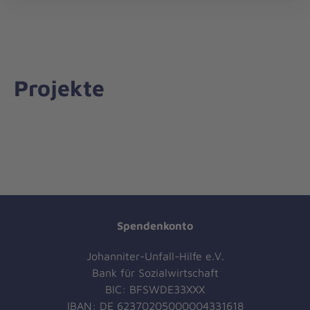
Regionalverband
öff
Leipzig/Nordsachsen
Projekte
Spendenkonto
Johanniter-Unfall-Hilfe e.V.
Bank für Sozialwirtschaft
BIC: BFSWDE33XXX
IBAN: DE 62370205000004331618