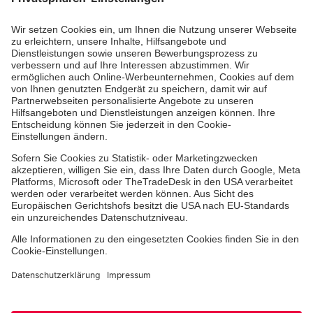
Aus- & Fortbildungen
Erste-Hilfe-Kurse
Jobs & Ehrenamt
Freiwilligendienst
Spendenprojekte
Johanniter-Jugend
Einrichtungen
Dienstleistungen
Facebook
Instagram
Youtube
TikTok
Xing
LinkedIn