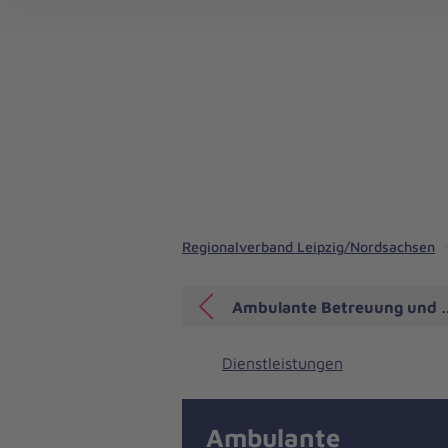
Nachhaltig helfen und gemeinsam gestalten
Stellenangebote in Leipzig/Nordsachsen
Regionalverband Leipzig/Nordsachsen
Ambulante Betreuung und
Dienstleistungen
Ambulante