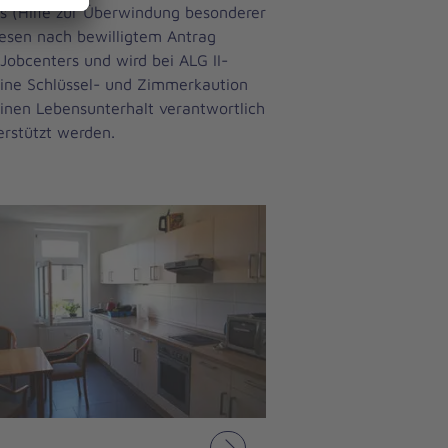
es (Hilfe zur Überwindung besonderer
esen nach bewilligtem An­trag
 Jobcenters und wird bei ALG II-
ine Schlüssel- und Zimmerkaution
einen Lebensunterhalt verantwortlich
erstützt werden.