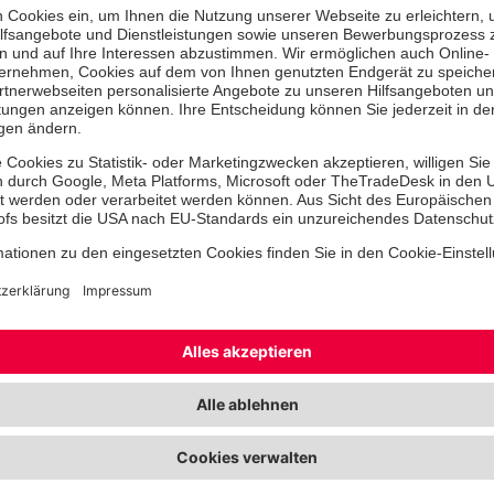
Unsere Sozialpädagogen unterstützen die Bewohne
Durchsetzung von Leistungsansprüchen, beson
(Antrag­stellung, Ummeldung etc.)
Wohnungssuche
Geldeinteilung
Alltagsstrukturierung
gesundheitlicher Selbstversorgung
Haushaltsführung
Schuldenregulierung
schulischer und beruflicher Orientierung
Arbeitsvermittlung
Stärkung sozialer und familiärer Beziehungen
selbstständiger Lebensführung im eigenen Wo
Die soziale Betreuung ist eine Leistung des Ju­genda