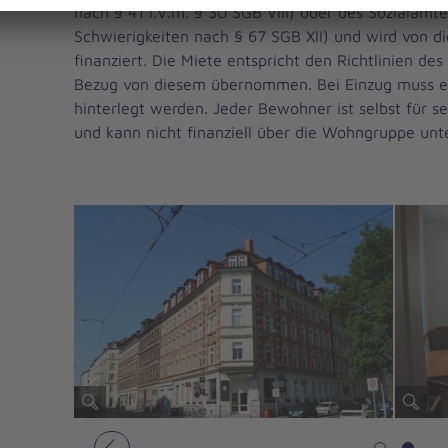
nach § 41 i.V.m. § 30 SGB VIII) oder des Sozialamt
Schwierigkeiten nach § 67 SGB XII) und wird von di
finanziert. Die Miete entspricht den Richtlinien des
Bezug von diesem übernommen. Bei Einzug muss e
hinterlegt werden. Jeder Bewohner ist selbst für s
und kann nicht finanziell über die Wohngruppe unt