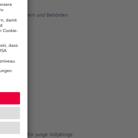
r bei:
ders bei Ämtern und Behörden
hnrau
mtes (Hilfe für junge Volljährige