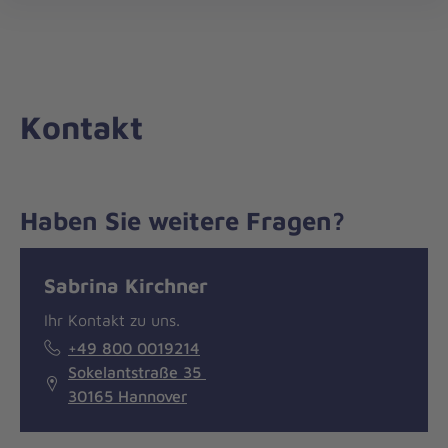
Die
öff
Johanniter
–
Aus
Liebe
Kontakt
zum
Leben
Haben Sie weitere Fragen?
Nachricht
Kontakt
Sabrina Kirchner
Ihr Kontakt zu uns.
+49 800 0019214
Sokelantstraße 35
30165 Hannover