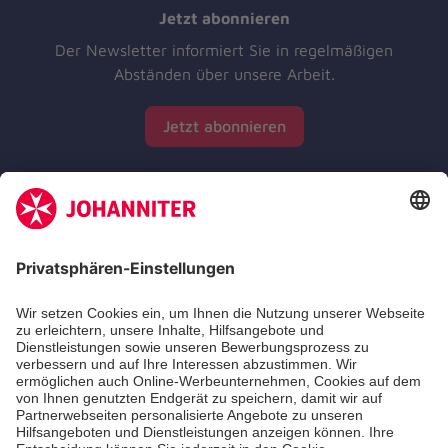
Jetzt abonnieren
Der Newsletter informiert Sie in regelmäßigen
Abständen über unsere Arbeit.
Jetzt abonnieren
Zertifizierung der Johanniter-Unfall-Hilfe e.V.
Die Johanniter GmbH führt das Spendenzertifikat
des Deutschen Spendenrats e.V.