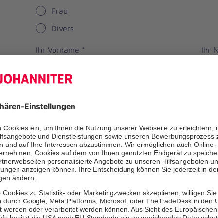
Frau
Divers
Ihr Vorname
*
Ihr
Straße
PLZ
*
Ort
*
Bundesland