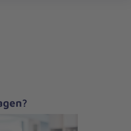
search
ragen?