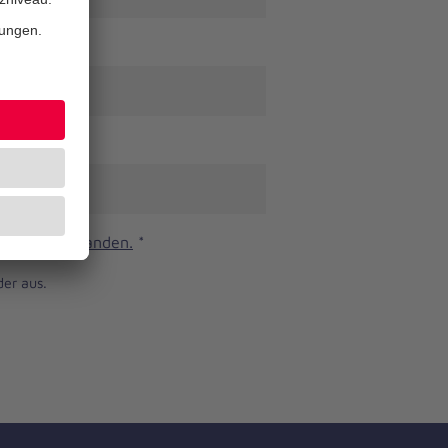
n und verstanden.
*
der aus.