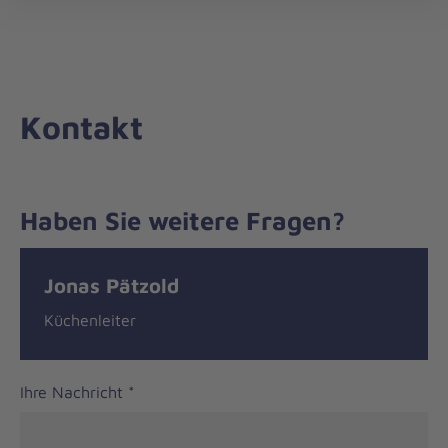
Die
öff
Johanniter
–
Aus
Liebe
Kontakt
zum
Leben
Haben Sie weitere Fragen?
Nachricht
Kontakt
Jonas Pätzold
Küchenleiter
Ihre Nachricht
*