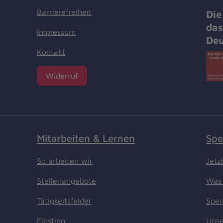
Barrierefreiheit
Die
das
Impressum
Deu
Kontakt
Widerruf
Mitarbeiten & Lernen
Spe
So arbeiten wir
Jetz
Stellenangebote
Was 
Tätigkeitsfelder
Spen
Einstieg
Unse