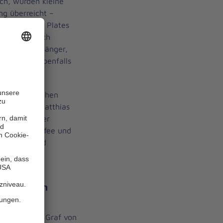
ch, wurden kleine
ng überreicht –
 als auch an Plates
se zeigte sich
it ihrem Vorgänger,
late, der ebenfalls
t dem feierlichen
orte durch Matthias
nstleitung der
 Kuchen, Kaffee und
e stärken und
ückte den
n Dorotheus Graf von