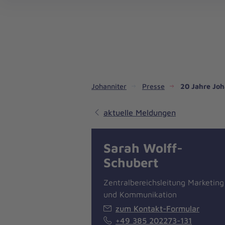
Dienste & Leistungen
Kinder- und Jugendhilfe
Angebote für Privatpersonen
Angebote für Unternehmen
Mitarbeiten & Lernen
Spenden & Stiften
Unsere Projekte im Inland
Im Ausland - Projekte weltweit
Service, Qualität und Transparenz
An
Jo
Ar
So 
Spe
Aus
Liebe
zum
Leben
Johanniter
Presse
20 Jahre Joh
aktuelle Meldungen
Sarah Wolff-
Schubert
Zentralbereichsleitung Marketing
und Kommunikation
zum Kontakt-Formular
+49 385 202273-131