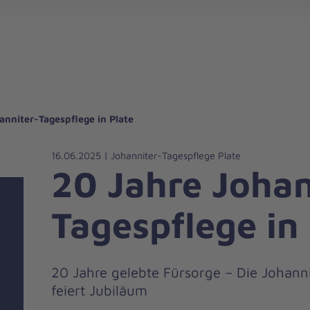
gebote für Privatpersonen
hanniter-Hausnotruf
beiten bei den Johannitern
können Sie helfen
nden zu besonderen Anlässen
Zuhause Pflegen
Erste-Hilfe-Kurse
Ehrenamtlich helfen
Mitarbeitende kommen zu Wort
Mit dem Testament Gutes tun
Als Unternehmen spenden
anniter-Tagespflege in Plate
16.06.2025 | Johanniter-Tagespflege Plate
20 Jahre Johan
Tagespflege in
20 Jahre gelebte Fürsorge – Die Johanni
feiert Jubiläum