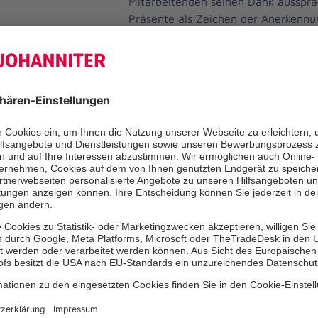
Mitarbeitenden seinen Dank ausspra
Präsente als Zeichen der Anerkennu
sowohl an das Team der Tagespflege
Bürgermeisterin Madlen Spelling. Die
großzügig und teilte ihr Geschenk m
dem ehemaligen Bürgermeister von P
unter den Gästen war.
Ein kulinarisches Highlight folgte mi
Anschnitt der Johanniter-Jubiläumst
Riek und Sabine Janschek, Pflegedie
Tagespflege. Begleitet von weiteren
Erfrischungen konnten sich die Gäst
miteinander ins Gespräch kommen.
Ein buntes Programm schm
Nachmittag
Durch das Programm führte souverä