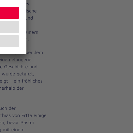
er und aktives
 Für musikalische
usikerinnen und
 Freiwillige
nehmen, mit einem
 mitzufeiern.
nniter-Quiz, bei dem
eine gelungene
ie Geschichte und
s wurde getanzt,
lgt – ein fröhliches
nerhalb der
auch der
hias von Erffa einige
n, bevor Pastor
g mit einem