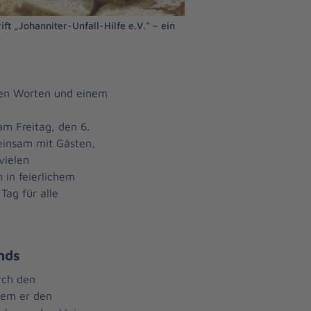
ift „Johanniter-Unfall-Hilfe e.V.“ – ein
den Worten und einem
m Freitag, den 6.
einsam mit Gästen,
vielen
 in feierlichem
ag für alle
nds
rch den
dem er den