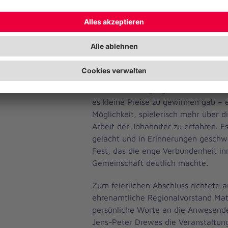
Rothkirch, Ordensritter der Johannit
Mitglied der Kirchengemeinde Plate.
Zwischentöne sorgten engagierte M
Musiker aus der Region, und auch die
Feuerwehr Plate ließ es sich nicht 
Einsatzfahrzeug vorbeizuschauen und
Ein weiteres Highlight war das Joha
es kleine Preise zu gewinnen gab – 
Möglichkeit, spielerisch mehr über d
Arbeit der Johanniter zu erfahren. E
gelacht und in Erinnerungen geschwe
Fest, das die enge Verbundenheit in
Gemeinschaft deutlich machte.
Zum feierlichen Abschluss richtete 
ehrenamtliche Regionalvorstand Matt
persönliche Worte an die Anwesende
Jens-Peter Drewes die Veranstaltun