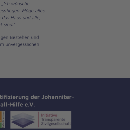
:
„Ich wünsche
espflegen. Möge alles
 das Haus und alle,
t sind.“
rigen Bestehen und
nem unvergesslichen
tifizierung der Johanniter-
all-Hilfe e.V.