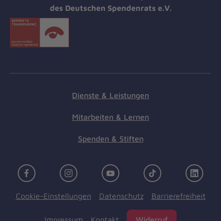
des Deutschen Spendenrats e.V.
Dienste & Leistungen
Mitarbeiten & Lernen
Spenden & Stiften
Facebook
Instagram
Youtube
TikTok
Linke
Cookie-Einstellungen
Datenschutz
Barrierefreiheit
Impressum
Kontakt
Widerruf