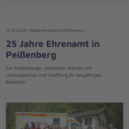
Die
öff
Johanniter
–
Aus
Liebe
15.10.2024 | Regionalverband Oberbayern
zum
25 Jahre Ehrenamt in
Leben
Peißenberg
Die Peißenberger Johanniter feierten mit
Leistungsschau und Hüpfburg ihr langjähriges
Bestehen.