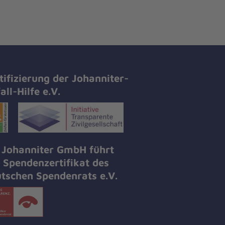
tifizierung der Johanniter-
all-Hilfe e.V.
 Johanniter GmbH führt
 Spendenzertifikat des
tschen Spendenrats e.V.