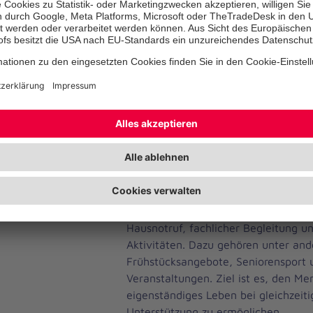
GertrudisHofs, die Bedeutung der Ein
gelebten Nachbarschaft:
„Der Gertr
Jahren ein Ort der Begegnung, de
der Menschlichkeit. Für viele Mens
Zuhause geworden – weit über di
Bewohner hinaus auch für viele aus
werden Nachbarn zu Freunden und 
wird oft ein ,Wir‘“.
Der GertrudisHof bietet Wohnen mit 
und pflegebedürftige Menschen. Di
ein selbstständiges Leben in der e
unterstützenden Angeboten der Joha
Hausnotruf, fachlicher Begleitung u
Aktivitäten. Dazu gehören unter an
Frühstücksangebote, Seniorensport u
Veranstaltungen. Ziel ist es, den Me
eigenständiges Leben bei gleichzeitig
Unterstützung zu ermöglichen.