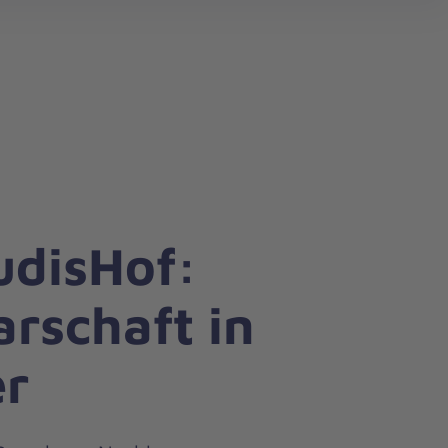
search
udisHof:
rschaft in
er