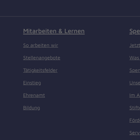
Mitarbeiten & Lernen
Spe
So arbeiten wir
Jetz
Stellenangebote
Was 
Tätigkeitsfelder
Spen
Einstieg
Unse
Ehrenamt
Im A
Bildung
Stif
Förd
Serv