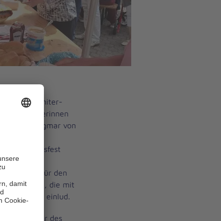
 der Johanniter-
 den Bewohnerinnen
eisterin Dagmar von
us Eller und
eim Jubiläumsfest
 Kuchen und
tmosphäre. Für den
Elli Pirelli, die mit
d Schunkeln einlud.
nobbe, Leiter des