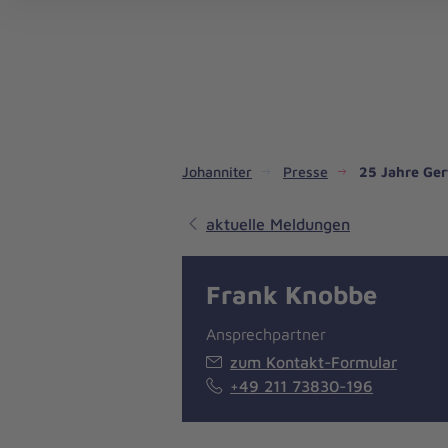
Dienste & Leistungen
Kinder- und Jugendhilfe
Angebote für Privatpersonen
Angebote für Unternehmen
Mitarbeiten & Lernen
Spenden & Stiften
Unsere Projekte im Inland
Im Ausland - Projekte weltweit
Service, Qualität und Transparenz
An
Jo
Ar
So 
Spe
Aus
Liebe
zum
Leben
Johanniter
Presse
25 Jahre Ger
aktuelle Meldungen
Frank Knobbe
Ansprechpartner
zum Kontakt-Formular
+49 211 73830-196