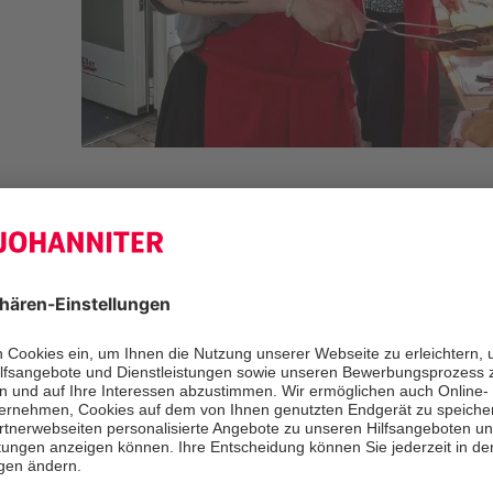
Rund 100 Gäste kamen zum Jubiläum
Begegnungsstätte, darunter neben
und Bewohnern auch Bezirksbürgerm
Dahlen, Vertreter des Netzwerks 8 a
ehrenamtliche Unterstützerinnen. B
sorgten Leckeres vom Grill, Kaffee,
Kaltgetränke für eine angenehme A
musikalischen Rahmen sorgte Sängerin 
bekannten Liedern zum Mitsingen un
In seiner Ansprache betonte Frank K