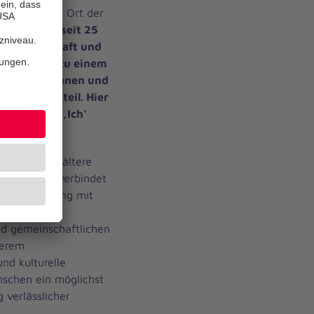
richtung als Ort der
udisHof ist seit 25
r Gemeinschaft und
chen ist er zu einem
e Bewohnerinnen und
 dem Stadtteil. Hier
aus einem ,Ich‘
Service für ältere
e Wohnform verbindet
igenen Wohnung mit
nniter, wie
nd gemeinschaftlichen
derem
nd kulturelle
nschen ein möglichst
 verlässlicher