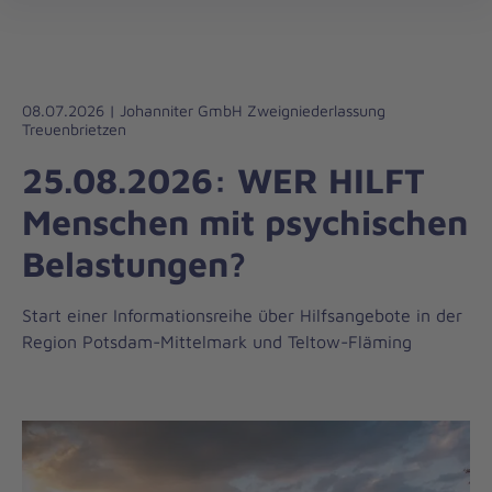
Die
öff
Johanniter
–
Aus
Liebe
08.07.2026 | Johanniter GmbH Zweigniederlassung
Treuenbrietzen
zum
Leben
25.08.2026: WER HILFT
Menschen mit psychischen
Belastungen?
Start einer Informationsreihe über Hilfsangebote in der
Region Potsdam-Mittelmark und Teltow-Fläming