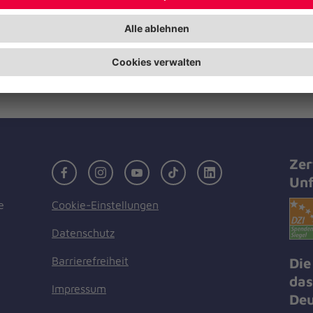
wertvoll ist für uns, dass die Pakete 
bedürftigen Familien übergeben wer
Weihnachtstrucker-Aktion auf jeden 
nächsten Jahr unterstützen.“
Zer
Facebook
Instagram
Youtube
TikTok
LinkedIn
Unf
Cookie-Einstellungen
e
Datenschutz
Barrierefreiheit
Die
das
Impressum
Deu