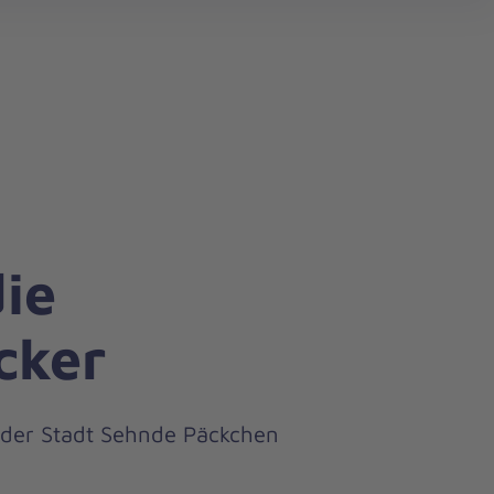
search
die
cker
 der Stadt Sehnde Päckchen