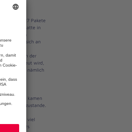
 Hildesheim 27 Pakete
Verwaltung hatte in
sogar in den
kt. Die Idee sich an
tstrucker zu
 deren Kind in der
desheim betreut wird,
ita hatte sie nämlich
n.
 sich alle
tungen und so kamen
rte Päckchen zustande.
berichtete
s allen sehr viel
en. Besonders