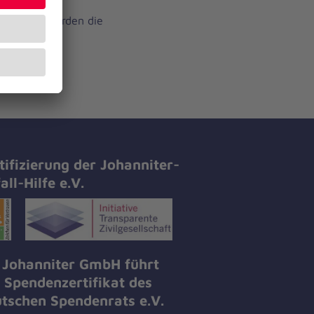
direkt an die
den. Wir werden die
Fall auch im
tifizierung der Johanniter-
all-Hilfe e.V.
 Johanniter GmbH führt
 Spendenzertifikat des
tschen Spendenrats e.V.