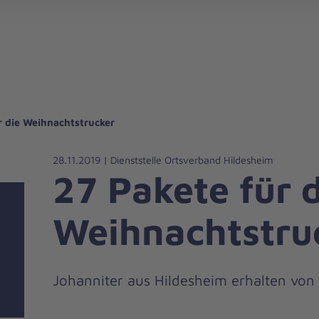
gebote für Privatpersonen
hanniter-Hausnotruf
beiten bei den Johannitern
können Sie helfen
nden zu besonderen Anlässen
Zuhause Pflegen
Erste-Hilfe-Kurse
Ehrenamtlich helfen
Mitarbeitende kommen zu Wort
Mit dem Testament Gutes tun
Als Unternehmen spenden
r die Weihnachtstrucker
28.11.2019 | Dienststelle Ortsverband Hildesheim
27 Pakete für 
Weihnachtstru
Johanniter aus Hildesheim erhalten von