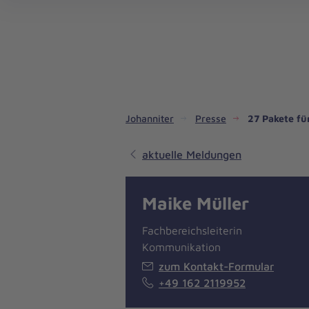
Dienste & Leistungen
Kinder- und Jugendhilfe
Angebote für Privatpersonen
Angebote für Unternehmen
Mitarbeiten & Lernen
Spenden & Stiften
Unsere Projekte im Inland
Im Ausland - Projekte weltweit
Service, Qualität und Transparenz
An
Jo
Ar
So 
Spe
Aus
Liebe
zum
Leben
Johanniter
Presse
27 Pakete fü
aktuelle Meldungen
Maike Müller
Fachbereichsleiterin
Kommunikation
zum Kontakt-Formular
+49 162 2119952