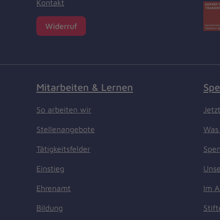
Kontakt
Widerruf
Mitarbeiten & Lernen
Spe
So arbeiten wir
Jetz
Stellenangebote
Was 
Tätigkeitsfelder
Spen
Einstieg
Unse
Ehrenamt
Im A
Bildung
Stif