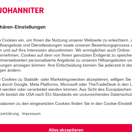
Gestern konnten die Johanniter aus
im Rathaus in Sehnde abholen. Die 
den eigenen Reihen gesammelt und 
städtischen Kitas wurde eifrig gepac
der Hilfsaktion Johanniter-Weihnach
beteiligen, hatte eine Mitarbeiterin,
Johanniter-Kita Ostendkinder in Hil
in die Belegschaft gebracht. In der K
von den Weihnachtstruckern erfahre
Von der Aktion überzeugt, beteiligten
Fachdienste und städtische Einrich
insgesamt 27 teils liebevoll dekorie
Bei der Übergabe an die Johanniter 
Bürgermeister Olaf Kruse: „Es hat un
Spaß gemacht die Päckchen zu pack