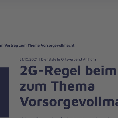
gebote für Privatpersonen
hanniter-Hausnotruf
beiten bei den Johannitern
können Sie helfen
nden zu besonderen Anlässen
Zuhause Pflegen
Erste-Hilfe-Kurse
Ehrenamtlich helfen
Mitarbeitende kommen zu Wort
Mit dem Testament Gutes tun
Als Unternehmen spenden
im Vortrag zum Thema Vorsorgevollmacht
21.10.2021 | Dienststelle Ortsverband Ahlhorn
2G-Regel beim
zum Thema
Vorsorgevollm