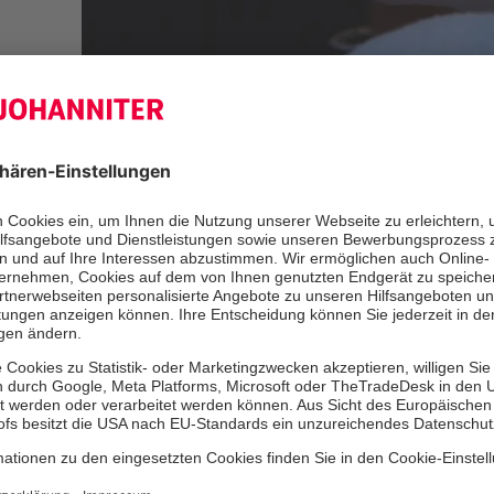
Der ambulante Hospizdienst der Joha
der Gemeinde Großenkneten lädt ein
"Vorsorgevollmacht und Patientenv
Mittwoch, 10. November. Es gilt die
dürfen also nur vollständig Geimpft
einem entsprechenden Nachweis tei
entfallen die Maskenpflicht am Platz
im Karkenhus der Evangelisch-luthe
Kirchengemeinde Großenkneten am M
Großenkneten. Bei großem Andrang 
der jeweils geltenden Abstandsregelu
ausgewichen werden. Assessor jur. U
Braunschweig, wird aufzeigen, was
müssen, um selbst bestimmen zu kön