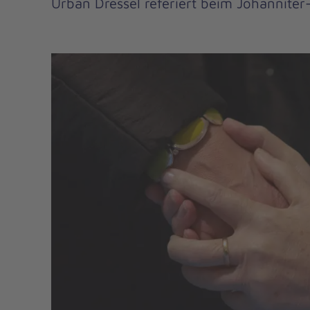
Urban Dressel referiert beim Johanniter