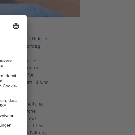
nniter-Unfall-Hilfe in
 zu einem Vortrag
erfügung" am
 2-G-Regelung, es
e und Genesene mit
lnehmen. Dafür
. Beginn ist um 19 Uhr
rischen
arkt 5 in
kann zur Einhaltung
ng in die Kirche
rban Dressel aus
 Menschen beachten
nen, was im Fall des