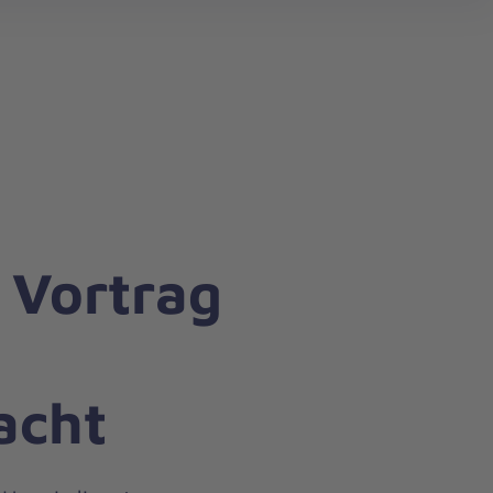
search
 Vortrag
acht