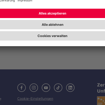
Falles geschieht. Außerdem gibt es T
Formulierung und Aufbewahrung. Di
Vortrag ist kostenfrei. Aufgrund der
wird um Anmeldung gebeten bei Pet
Koordinatorin des ambulanten Hospiz
0152 32119409 oder per Email an
petra.janssen@johanniter.de.
Zer
Facebook
Instagram
Youtube
TikTok
LinkedIn
Unf
Cookie-Einstellungen
e