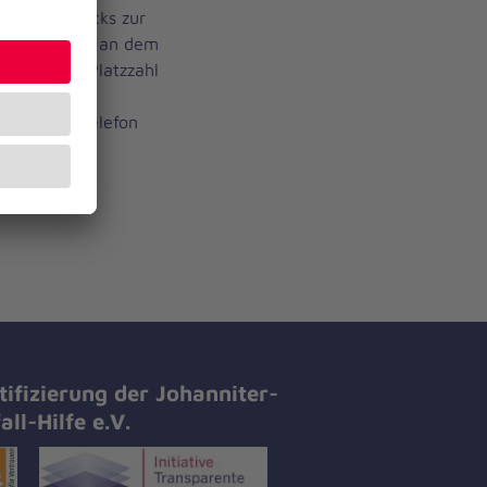
ipps und Tricks zur
e Teilnahme an dem
 begrenzten Platzzahl
ra Janssen,
dienstes, Telefon
tifizierung der Johanniter-
all-Hilfe e.V.