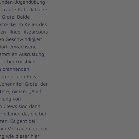
Stunden-Jugendübung
tragte Patrick Lutze
 Grote. Beide
trecke im Keller des
en Hindernisparcours
en Geschwindigkeit
 dort erwachsene
ramm an Ausrüstung,
– bei künstlich
n brennenden
treibt den Puls
Johanniter Grote, der
tete, nickte: „Auch
llung von
n Crews sind dann
elfende da, die bei
ten. Es geht bei
um Vertrauen auf das
g wie dieser hier