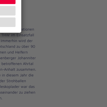
ffen
 Hilfsorganisationen
 THW im Einsatzfall
 Immerhin wird der
utschland zu über 90
nnen und Helfern
nenberger Johanniter
betroffenen Ahrtal
en-Anhalt zusammen.
in diesem Jahr die
er Strohballen
leskoplader war das
useinander zu ziehen
n.