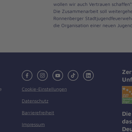
wollen wir auch Vertrauen schaffen“
Die Zusammenarbeit soll weitergehe
Ronnenberger Stadtjugendfeuerwehr 
die Organisation einer neuen Juge
Zer
Facebook
Instagram
Youtube
TikTok
LinkedIn
Unf
Cookie-Einstellungen
e
Datenschutz
Barrierefreiheit
Die
das
Impressum
Deu