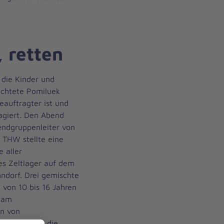
, retten
 die Kinder und
ichtete Pomiluek
auftragter ist und
agiert. Den Abend
gendgruppenleiter von
 THW stellte eine
 aller
nes Zeltlager auf dem
dorf. Drei gemischte
von 10 bis 16 Jahren
 am
n von
tungswesen, die