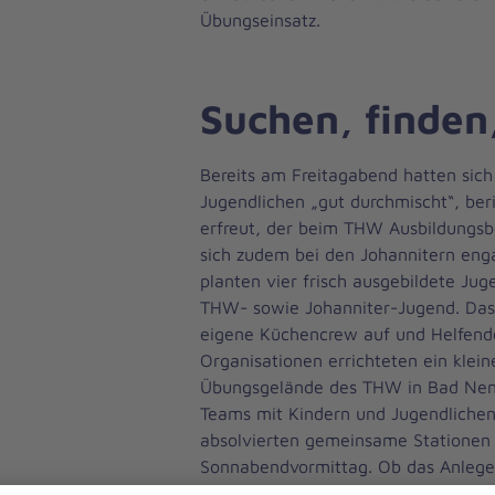
Übungseinsatz.
Suchen, finden
Bereits am Freitagabend hatten sich
Jugendlichen „gut durchmischt“, ber
erfreut, der beim THW Ausbildungsbe
sich zudem bei den Johannitern eng
planten vier frisch ausgebildete Ju
THW- sowie Johanniter-Jugend. Das
eigene Küchencrew auf und Helfende
Organisationen errichteten ein klei
Übungsgelände des THW in Bad Nenn
Teams mit Kindern und Jugendlichen 
absolvierten gemeinsame Stationen
Sonnabendvormittag. Ob das Anlege
Druckverbänden, die Abläufe im Ret