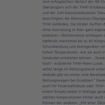
Vom erfolgreichen Verlauf der 48-
überzeugten sich der THW-Ortsbeauf
und der JUH-Dienststellenleiter Olav
besichtigten die Atemschutz-Übungss
THW-Geländes. Die Kinder durften d
ohne Ausrüstung in ihrer ganz eigen
probieren. Üblicherweise schleppen
Helfende manchmal bis zu 60 Kilog
Schutzkleidung und Atemgeräten mit 
hohen Temperaturen, wie sie auch i
Gebäuden entstehen können. „Sowas 
hoch“, erläuterte THW-Mann Lutze. 
selbst lange im Rettungsdienst arbei
deshalb gibt es immer eine Bereitste
Rettungswagen bei Einsätzen.“ Dere
auch für Feuerwehrleute oder THW-H
einem Einsatz selbst in Notlage gera
solchen Kooperationen immer auch 
Können der anderen. „Mit einer Übun