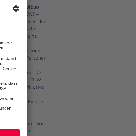
rwehr und Aufbau
ftwagens (GKW) –
anisation wiesen den
lich in typische
 Jungen kam eine
am
war ein brennendes
 und in dem Personen
enecke. Vier
n und zu retten. Der
 Flammen, die THW-
lerinnen – inklusive
– sowie zwei
s Freie. Zum Einsatz
b, den die
ausbildung
er-Jugend baute eine
ie Geretteten.