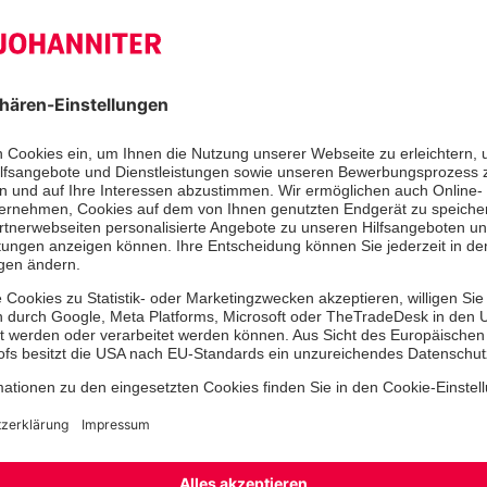
Aufgaben von Löschtrupps der Feue
und Funktion eines THW-Gerätekra
einsatzerfahrene Helfende jeder Org
Nachwuchs so praxisnah wie nur mög
Aufgaben ein. Für die Mädchen und
überraschende Übungsalarmierung 
Samstagnachmittag: „Das Szenario 
Haus, das teilweise eingestürzt war
vermisst wurden“, sagte Co-Leiter D
„verletzte Personen“ waren zu finde
Feuerwehrnachwuchs „löschte“ die
Jugend suchte zwei Verletztendarstel
realistisch geschminkter „Wunden“ 
Trainingspuppen und brachten sie in
kamen unter anderem ein Schleifkor
Jugendlichen zuvor bei der Stations
kennengelernt hatten. Die Johannit
Patientenablage auf und versorgte d