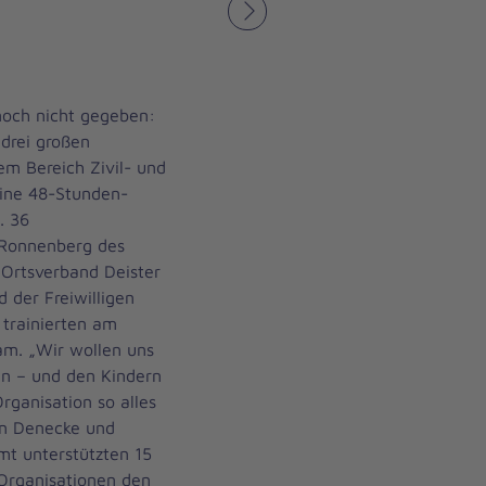
Nächstes
noch nicht gegeben:
drei großen
m Bereich Zivil- und
eine 48-Stunden-
. 36
Ronnenberg des
Ortsverband Deister
d der Freiwilligen
trainierten am
. „Wir wollen uns
en – und den Kindern
rganisation so alles
en Denecke und
t unterstützten 15
Organisationen den