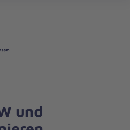
search
insam
HW und
nieren