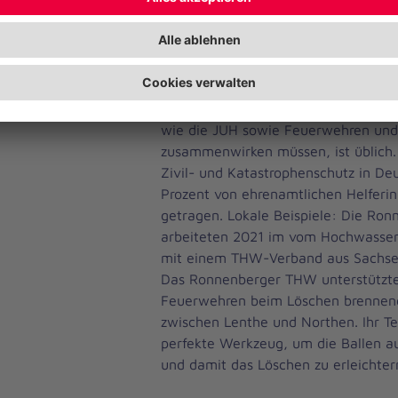
Vertrauen scha
Die Übung mag inszeniert sein. Dass
wie die JUH sowie Feuerwehren und
zusammenwirken müssen, ist üblich.
Zivil- und Katastrophenschutz in De
Prozent von ehrenamtlichen Helferi
getragen. Lokale Beispiele: Die Ron
arbeiteten 2021 im vom Hochwasser 
mit einem THW-Verband aus Sachs
Das Ronnenberger THW unterstützte 
Feuerwehren beim Löschen brennend
zwischen Lenthe und Northen. Ihr Te
perfekte Werkzeug, um die Ballen a
und damit das Löschen zu erleichter