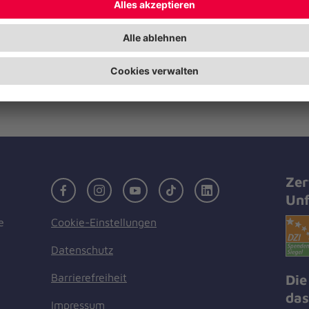
im Einsatz – Starkregenkatastrophe 
Themenrahmen sollte die Gelegenhei
Nachbetrachtung des Einsatzes, für 
Erfahrungsaustausch und nicht zuletz
Schlussfolgerungen für zukünftige Ei
Zer
Facebook
Instagram
Youtube
TikTok
LinkedIn
Unf
Cookie-Einstellungen
e
Datenschutz
Barrierefreiheit
Die
das
Impressum