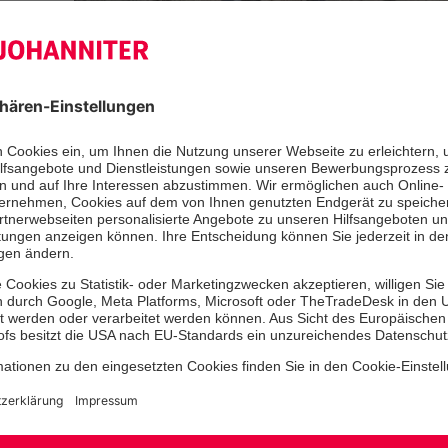
Das für den 11. Dezember 2021 gepl
Bevölkerungsschutz der Johanniter
Niedersachsen/Bremen wird aufgrund
Pandemieentwicklung abgesagt.
„Die aktuelle Lage zwingt uns, auf d
Fortbildungsveranstaltung im Dezemb
Wir planen, die Veranstaltung im Fr
nachzuholen“, sagt Akademieleiter Di
Gesundheitslehrer Kersten Enke.
Das 5. Forum Bevölkerungsschutz sol
unter dem Aspekt „Gesundheitlicher