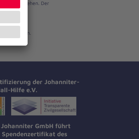
im Ahrtal“ stehen. Der
t zur
einen
t für
nsätze bieten.
tifizierung der Johanniter-
all-Hilfe e.V.
 Johanniter GmbH führt
 Spendenzertifikat des