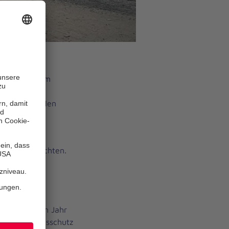
ante 5. Forum
-Akademie
 der aktuellen
iese
er zu verzichten.
ühjahr 2022
pl.-
lte in diesem Jahr
 Bevölkerungsschutz