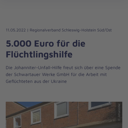
Die
öff
Johanniter
–
Aus
Liebe
11.05.2022 | Regionalverband Schleswig-Holstein Süd/Ost
zum
5.000 Euro für die
Leben
Flüchtlingshilfe
Die Johanniter-Unfall-Hilfe freut sich über eine Spende
der Schwartauer Werke GmbH für die Arbeit mit
Geflüchteten aus der Ukraine
© Johanniter