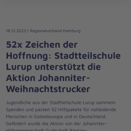
Die
öff
Johanniter
–
Aus
Liebe
18.12.2023 | Regionalverband Hamburg
zum
52x Zeichen der
Leben
Hoffnung: Stadtteilschule
Lurup unterstützt die
Aktion Johanniter-
Weihnachtstrucker
Jugendliche aus der Stadtteilschule Lurup sammeln
Spenden und packen 52 Hilfspakete für notleidende
Menschen in Südosteuropa und in Deutschland.
Gefördert wurde die Aktion von der Johanniter-
Hilfsgemeinschaft Grafschaft Rantzau.