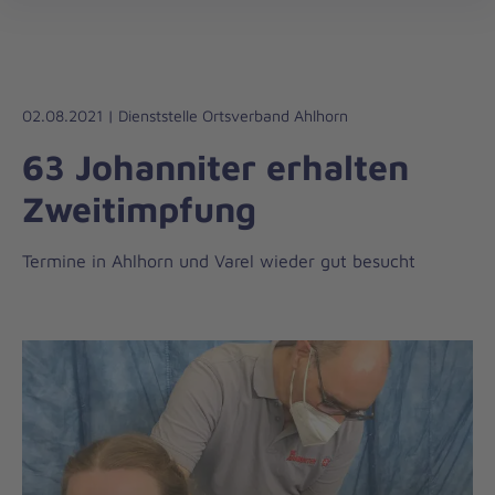
Die
öff
Johanniter
–
Aus
Liebe
02.08.2021 | Dienststelle Ortsverband Ahlhorn
zum
63 Johanniter erhalten
Leben
Zweitimpfung
Termine in Ahlhorn und Varel wieder gut besucht