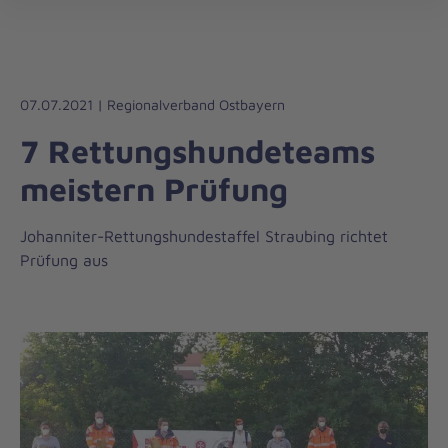
Die
öff
Johanniter
–
Aus
Liebe
07.07.2021 | Regionalverband Ostbayern
zum
7 Rettungshundeteams
Leben
meistern Prüfung
Johanniter-Rettungshundestaffel Straubing richtet
Prüfung aus