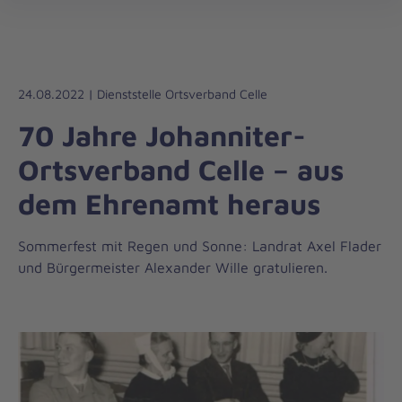
Die
öff
Johanniter
–
Aus
Liebe
24.08.2022 | Dienststelle Ortsverband Celle
zum
70 Jahre Johanniter-
Leben
Ortsverband Celle – aus
dem Ehrenamt heraus
Sommerfest mit Regen und Sonne: Landrat Axel Flader
und Bürgermeister Alexander Wille gratulieren.