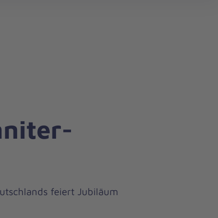
search
niter-
utschlands feiert Jubiläum