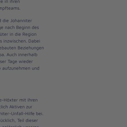
e in ihren
Impfteams.
d die Johanniter
ge nach Beginn des
üter in die Region
s inzwischen. Dabei
gebauten Beziehungen
pa. Auch innerhalb
eser Tage wieder
ete aufzunehmen und
e-Höxter mit ihren
ich Aktiven zur
iter-Unfall-Hilfe bei.
cklich, Teil dieser
 anlässlich unseres