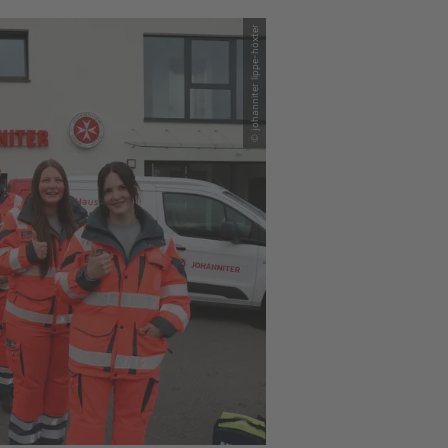
© johanniter lippe-höxter