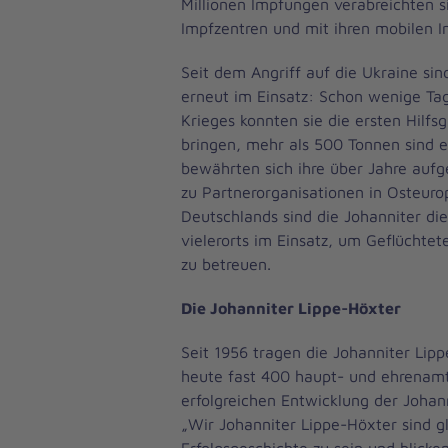
Millionen Impfungen verabreichten si
Impfzentren und mit ihren mobilen 
Seit dem Angriff auf die Ukraine sin
erneut im Einsatz: Schon wenige Ta
Krieges konnten sie die ersten Hilfsg
bringen, mehr als 500 Tonnen sind e
bewährten sich ihre über Jahre auf
zu Partnerorganisationen in Osteuro
Deutschlands sind die Johanniter di
vielerorts im Einsatz, um Geflücht
zu betreuen.
Die Johanniter Lippe-Höxter
Seit 1956 tragen die Johanniter Lipp
heute fast 400 haupt- und ehrenamtl
erfolgreichen Entwicklung der Johann
„Wir Johanniter Lippe-Höxter sind glü
Erfolgsgeschichte zu sein und blicken