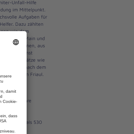
ter-Unfall-Hilfe
ldung im Mittelpunkt.
chsvolle Aufgaben für
Helfer. Dazu zählten
ungen wie dem
rankfurt am Main und
en an Autobahnen, aus
 Rettungsdienst
oße Hilfseinsätze wie
hr 1962 und nach dem
talienischen Friaul.
Johanniter ihre
u kamen
enste, der
e. Mit mehr als 530
 zählt die