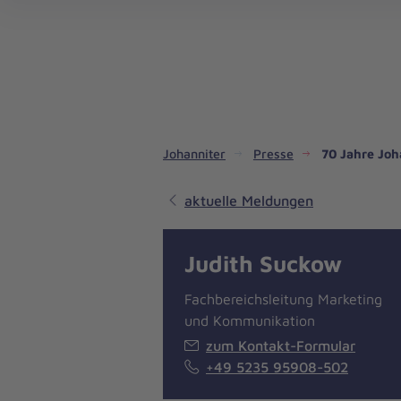
Dienste & Leistungen
Kinder- und Jugendhilfe
Angebote für Privatpersonen
Angebote für Unternehmen
Mitarbeiten & Lernen
Spenden & Stiften
Unsere Projekte im Inland
Im Ausland - Projekte weltweit
Service, Qualität und Transparenz
An
Jo
Ar
So 
Spe
Aus
Liebe
zum
Leben
Johanniter
Presse
70 Jahre Joh
aktuelle Meldungen
Judith Suckow
Fachbereichsleitung Marketing
und Kommunikation
zum Kontakt-Formular
+49 5235 95908-502