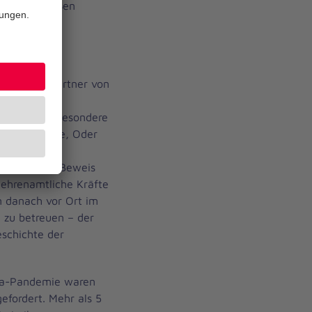
m zu den großen
tschland.
igkeit als Partner von
en die
hanniter insbesondere
asser an Elbe, Oder
2021 unter Beweis
 ehrenamtliche Kräfte
 danach vor Ort im
d zu betreuen – der
eschichte der
na-Pandemie waren
efordert. Mehr als 5