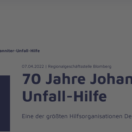
gebote für Privatpersonen
hanniter-Hausnotruf
beiten bei den Johannitern
können Sie helfen
nden zu besonderen Anlässen
Zuhause Pflegen
Erste-Hilfe-Kurse
Ehrenamtlich helfen
Mitarbeitende kommen zu Wort
Mit dem Testament Gutes tun
Als Unternehmen spenden
anniter-Unfall-Hilfe
07.04.2022 | Regionalgeschäftsstelle Blomberg
70 Jahre Johan
Unfall-Hilfe
Eine der größten Hilfsorganisationen De