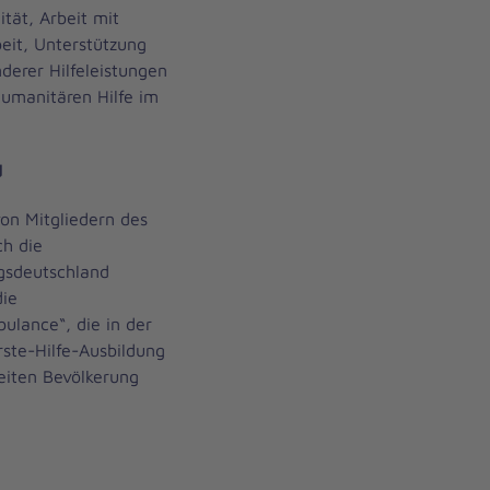
tät, Arbeit mit
eit, Unterstützung
nderer Hilfeleistungen
humanitären Hilfe im
d
on Mitgliedern des
ch die
gsdeutschland
die
ulance“, die in der
rste-Hilfe-Ausbildung
eiten Bevölkerung