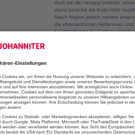
Auch bei der neugegründeten Johanni
stand zunächst die Erste-Hilfe-Ausbi
Rasch folgten jedoch weitere anspru
die ehrenamtlichen Helferinnen und 
Sanitätsdienste bei Großveranstalt
Evangelischen Kirchentag 1956 in F
die Einrichtung von Unfallhilfsstell
denen sich später der professionelle
entwickelte. Es folgten zahlreiche gr
bei der Sturmflut in Hamburg im Ja
verheerenden Erdbeben 1976 im nordi
Hausnotruf, Pflege, Kitas
In den folgenden Jahren bauten die 
Aktivitäten kontinuierlich aus: Hinz
Unterstützungsangebote wie Menüdi
Hausnotruf und die ambulante Pfleg
Kindertageseinrichtungen bundesweit