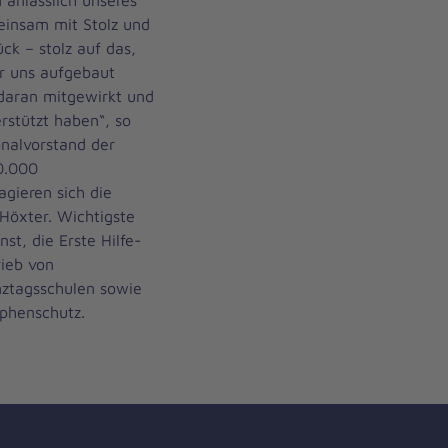
einsam mit Stolz und
ck – stolz auf das,
r uns aufgebaut
 daran mitgewirkt und
rstützt haben“, so
onalvorstand der
0.000
agieren sich die
 Höxter. Wichtigste
st, die Erste Hilfe-
rieb von
nztagsschulen sowie
ophenschutz.