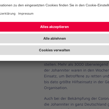
Johanniter-Unfall-Hilfe heute zude
gemeinnützigen Kita-Trägern in Deu
Hilfseinsätze im In- und Ausland
Ihre Zuverlässigkeit und Leistungsfäh
Bund, Ländern und Kommunen konnt
Katastrophenschutzeinheiten der Jo
anlässlich der letzten großen Hochw
und Saale und erneut während der
Hochwasserkatastrophe im Sommer 
stellen. Mehr als 3000 überwiegend
der Johanniter waren in den Wochen
Einsatz, um Betroffene zu retten un
bis dato größte Hilfseinsatz in der G
Organisation.
Auch bei der Bekämpfung der Coro
die Johanniter in ganz Deutschland g