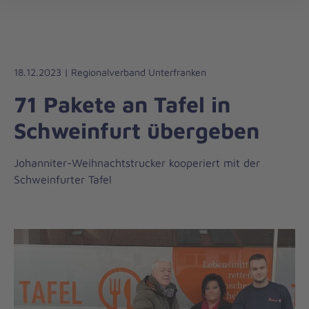
Die
öff
Johanniter
–
Aus
Liebe
18.12.2023 | Regionalverband Unterfranken
zum
71 Pakete an Tafel in
Leben
Schweinfurt übergeben
Johanniter-Weihnachtstrucker kooperiert mit der
Schweinfurter Tafel