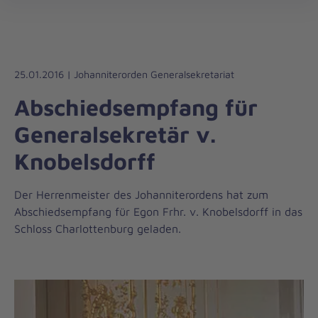
Die
öff
Johanniter
–
Aus
Liebe
25.01.2016 | Johanniterorden Generalsekretariat
zum
Abschiedsempfang für
Leben
Generalsekretär v.
Knobelsdorff
Der Herrenmeister des Johanniterordens hat zum
Abschiedsempfang für Egon Frhr. v. Knobelsdorff in das
Schloss Charlottenburg geladen.