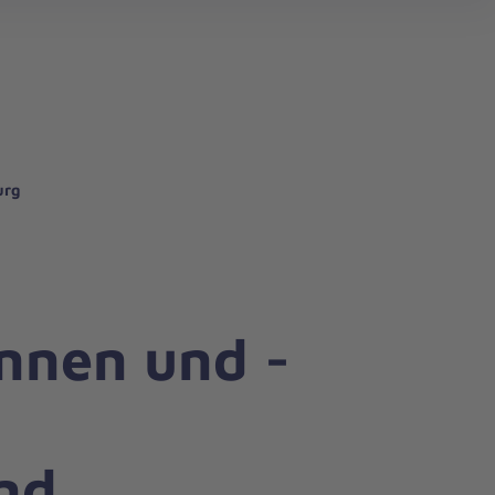
search
urg
innen und -
nd