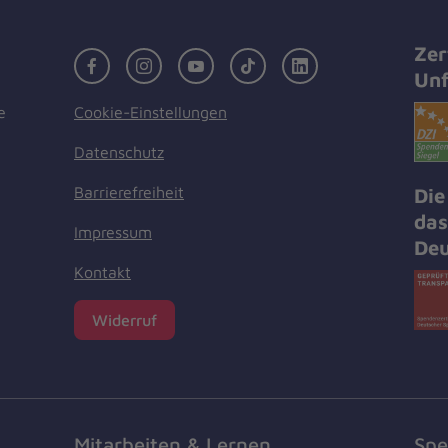
Zer
Facebook
Instagram
Youtube
TikTok
LinkedIn
Unf
Cookie-Einstellungen
e
Datenschutz
Barrierefreiheit
Die
das
Impressum
Deu
Kontakt
Widerruf
Mitarbeiten & Lernen
Spe