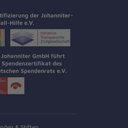
tifizierung der Johanniter-
all-Hilfe e.V.
 Johanniter GmbH führt
 Spendenzertifikat des
tschen Spendenrats e.V.
nden & Stiften