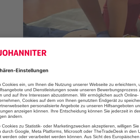
Wer im Notfall schnell und qualifizie
sorgfältig ausgebildetes Personal. Se
stellen wir uns dieser Aufgabe mit 
Engagement und bilden Jahr für Jahr
Nachwuchskräfte aus.
Sanitätshelferinnen und -helfer sind
ehrenamtlich in den medizinischen