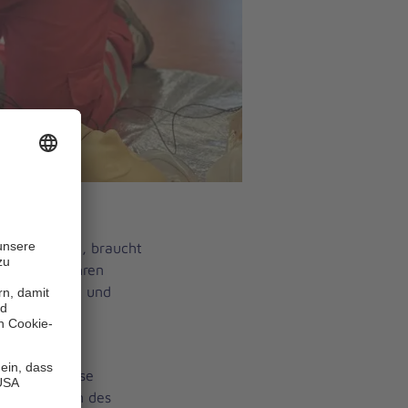
rt helfen will, braucht
it vielen Jahren
großer Freude und
 zahlreiche
 beispielsweise
 Komponenten des