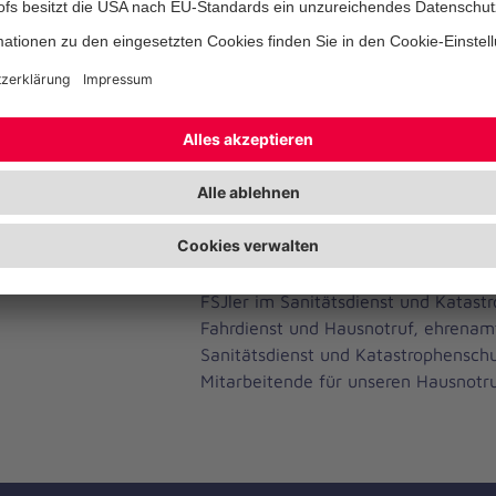
Bevölkerungsschutzes oder bei Sanit
Einsatz. Ob Marathon, Fußballspiel, 
Messe: Wir helfen, wann und wo im
werden.
Aber auch für hauptamtliche Tätigkei
Fahrdienst oder im Einsatzdienst des
die sechstägige Ausbildung zum Sani
unabdingbare Grundlage.
Wir freuen uns sehr,
acht neue Sani
-helfer
in unseren Reihen begrüßen 
FSJler im Sanitätsdienst und Katast
Fahrdienst und Hausnotruf, ehrenamt
Sanitätsdienst und Katastrophensch
Mitarbeitende für unseren Hausnotru