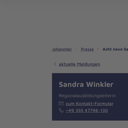
Dienste & Leistungen
Kinder- und Jugendhilfe
Angebote für Privatpersonen
Angebote für Unternehmen
Mitarbeiten & Lernen
Spenden & Stiften
Unsere Projekte im Inland
Im Ausland - Projekte weltweit
Service, Qualität und Transparenz
An
Jo
Ar
So 
Spe
Aus
Liebe
zum
Leben
Johanniter
Presse
Acht neue Sa
aktuelle Meldungen
Sandra Winkler
Regionalausbildungsleiterin
zum Kontakt-Formular
+49 355 47746-130