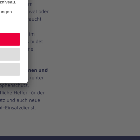
ätsdiensten im
Konzert, Festival oder
mer wir gebraucht
ten wie z.B. im
 Hausnotrufs bildet
tätshelfer eine
tätshelferinnen und
zu dürfen, darunter
rophenschutz,
liche Helfer für den
utz und auch neue
f-Einsatzdienst.