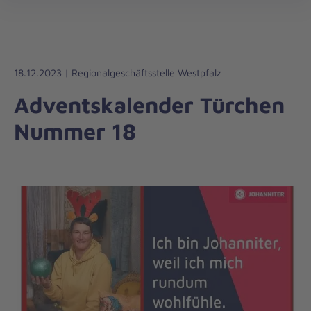
Die
öff
Johanniter
–
Aus
Liebe
18.12.2023 | Regionalgeschäftsstelle Westpfalz
zum
Adventskalender Türchen
Leben
Nummer 18