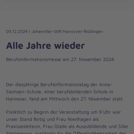
Die
öff
Johanniter
–
Aus
Liebe
09.12.2024 | Johanniter-Stift Hannover-Ricklingen
zum
Alle Jahre wieder
Leben
Berufsinformationsmesse am 27. November 2024
Der diesjährige Berufsinformationstag der Anna–
Siemsen–Schule, einer berufsbildenden Schule in
Hannover, fand am Mittwoch den 27. November statt.
Pünktlich zu Beginn der Veranstaltung um 9 Uhr war
unser Stand fertig und Frau Nienhagen als
Praxisanleiterin, Frau Glade als Auszubildende und Silke
Steinemann, zuständig für die Öffentlichkeitsarbeit des