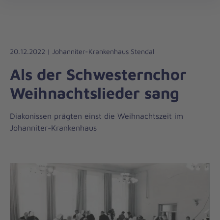
Die
öff
Johanniter
–
Aus
Liebe
20.12.2022 | Johanniter-Krankenhaus Stendal
zum
Als der Schwesternchor
Leben
Weihnachtslieder sang
Diakonissen prägten einst die Weihnachtszeit im
Johanniter-Krankenhaus