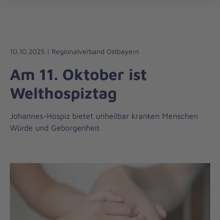
Die
öff
Johanniter
–
Aus
Liebe
10.10.2025 | Regionalverband Ostbayern
zum
Am 11. Oktober ist
Leben
Welthospiztag
Johannes-Hospiz bietet unheilbar kranken Menschen
Würde und Geborgenheit