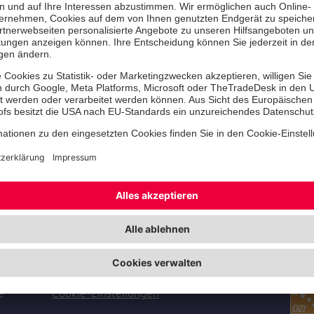
Die Pandemie hat uns weiterhin fest
muss auch der Nikolaus in unseren K
Trotzdem hat er es sich nicht nehme
in der Bamberger Biberbande vorbe
einem Engel an seiner Seite war dan
einfach: Der Nikolaus blieb draußen
Lieder der Kinder konnte er trotzde
Sack mit kleinen Geschenken konnte
durchs Fenster reichen!
Zer
Facebook
Instagram
Youtube
TikTok
LinkedIn
Unf
Cookie-Einstellungen
e