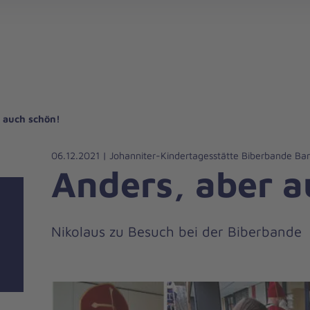
gebote für Privatpersonen
hanniter-Hausnotruf
beiten bei den Johannitern
können Sie helfen
nden zu besonderen Anlässen
Zuhause Pflegen
Erste-Hilfe-Kurse
Ehrenamtlich helfen
Mitarbeitende kommen zu Wort
Mit dem Testament Gutes tun
Als Unternehmen spenden
 auch schön!
06.12.2021 | Johanniter-Kindertagesstätte Biberbande B
Anders, aber a
Nikolaus zu Besuch bei der Biberbande