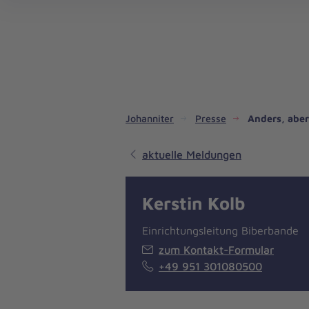
Dienste & Leistungen
Kinder- und Jugendhilfe
Angebote für Privatpersonen
Angebote für Unternehmen
Mitarbeiten & Lernen
Spenden & Stiften
Unsere Projekte im Inland
Im Ausland - Projekte weltweit
Service, Qualität und Transparenz
An
Jo
Ar
So 
Spe
Aus
Liebe
zum
Leben
Johanniter
Presse
Anders, aber
aktuelle Meldungen
Kerstin Kolb
Einrichtungsleitung Biberbande
zum Kontakt-Formular
+49 951 301080500