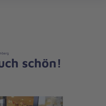
search
amberg
uch schön!