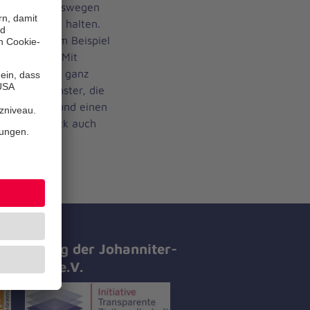
 im Griff, deswegen
itas Abstand halten.
n lassen, zum Beispiel
izuschauen. Mit
n auch alles ganz
 vor dem Fenster, die
m gut hören und einen
 er zum Glück auch
tifizierung der Johanniter-
all-Hilfe e.V.